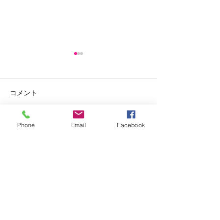
コメント
Phone
Email
Facebook
コメントを追加…
2025/10 ドイツ マイ
2025/10 ダニ
ンツ演武会２
日